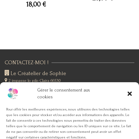
18,00
€
CONTACTEZ-MOI !
Le Créatelier de Sophie
2 impasse lo pilo
Claira 66530
+(33)6 19 76 12 53
Gérer le consentement aux
SUIVEZ-MOI !
cookies
Pour offrir les meilleures expériences, nous utilisons des technologies telles
que les cookies pour stocker et/ou accéder aux informations des appareils. Le
SERVICE CLIENT
fait de consentir à ces technologies nous permettra de traiter des données
telles que le comportement de navigation ou les ID uniques sur ce site. Le fait
ACCUEIL
de ne pas consentir ou de retirer son consentement peut avoir un effet
négatif sur certaines caractéristiques et fonctions.