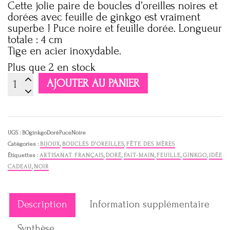
Cette jolie paire de boucles d’oreilles noires et
dorées avec feuille de ginkgo est vraiment
superbe ! Puce noire et feuille dorée. Longueur
totale : 4 cm
Tige en acier inoxydable.
Plus que 2 en stock
quantité
AJOUTER AU PANIER
de
Boucles
d'oreilles
noires
et
UGS :
BOginkgoDoréPuceNoire
dorées
Catégories :
BIJOUX
,
BOUCLES D'OREILLES
,
FÊTE DES MÈRES
feuille
Étiquettes :
ARTISANAT FRANÇAIS
,
DORÉ
,
FAIT-MAIN
,
FEUILLE
,
GINKGO
,
IDÉE
de
CADEAU
,
NOIR
ginkgo
Description
Information supplémentaire
Synthèse