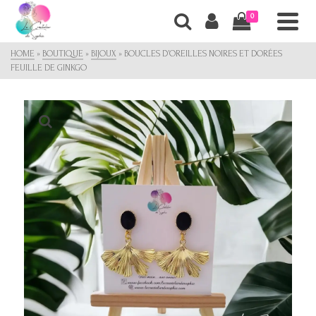
0
HOME
»
BOUTIQUE
»
BIJOUX
»
BOUCLES D’OREILLES NOIRES ET DORÉES
FEUILLE DE GINKGO