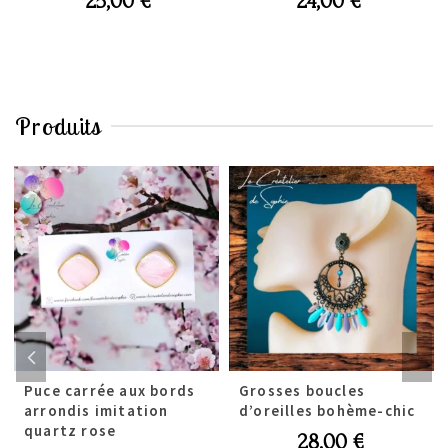
25,00
€
24,00
€
Produits
Puce carrée aux bords
Grosses boucles
arrondis imitation
d’oreilles bohème-chic
quartz rose
28,00
€