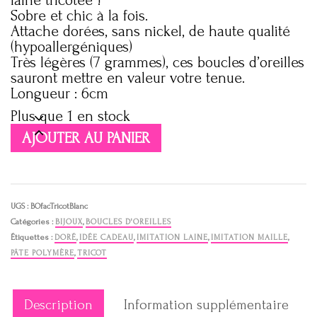
laine tricotée !
Sobre et chic à la fois.
Attache dorées, sans nickel, de haute qualité
(hypoallergéniques)
Très légères (7 grammes), ces boucles d’oreilles
sauront mettre en valeur votre tenue.
Longueur : 6cm
Plus que 1 en stock
quantité
AJOUTER AU PANIER
de
Boucles
d'oreilles
imitation
mailles
UGS :
BOfacTricotBlanc
Catégories :
BIJOUX
,
BOUCLES D'OREILLES
Étiquettes :
DORÉ
,
IDÉE CADEAU
,
IMITATION LAINE
,
IMITATION MAILLE
,
PÂTE POLYMÈRE
,
TRICOT
Description
Information supplémentaire