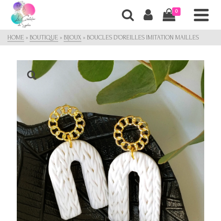
0
HOME
»
BOUTIQUE
»
BIJOUX
»
BOUCLES D’OREILLES IMITATION MAILLES