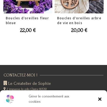
Boucles d’oreilles fleur
Boucles d’oreilles arbre
bleue
de vie en bois
22,00
€
20,00
€
CONTACTEZ-MOI !
Le Créatelier de Sophie
2 impasse lo pilo
Claira 66530
+(33)6 19 76 12 53
Gérer le consentement aux
SUIVEZ-MOI !
cookies