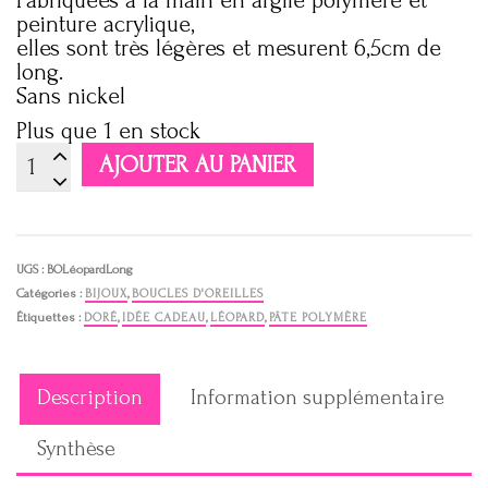
Fabriquées à la main en argile polymère et
peinture acrylique,
elles sont très légères et mesurent 6,5cm de
long.
Sans nickel
Plus que 1 en stock
quantité
AJOUTER AU PANIER
de
Boucles
d'oreilles
longues
léopard
UGS :
BOLéopardLong
Catégories :
BIJOUX
,
BOUCLES D'OREILLES
Étiquettes :
DORÉ
,
IDÉE CADEAU
,
LÉOPARD
,
PÂTE POLYMÈRE
Description
Information supplémentaire
Synthèse