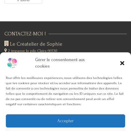
CONTACTEZ-MOI !
Le Créatelier de Sophie
2 impasse lo pilo
Claira 66530
+(33)6 19 76 12 53
Gérer le consentement aux
SUIVEZ-MOI !
cookies
Pour offrir les meilleures expériences, nous utilisons des technologies telles
que les cookies pour stocker et/ou accéder aux informations des appareils. Le
SERVICE CLIENT
fait de consentir à ces technologies nous permettra de traiter des données
telles que le comportement de navigation ou les ID uniques sur ce site. Le fait
ACCUEIL
de ne pas consentir ou de retirer son consentement peut avoir un effet
négatif sur certaines caractéristiques et fonctions.
MON COMPTE
CONDITIONS GÉNÉRALES DE VENTE
Accepter
CONTACT