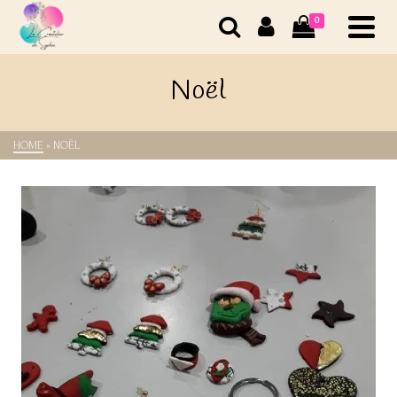
0
Noël
HOME
»
NOËL