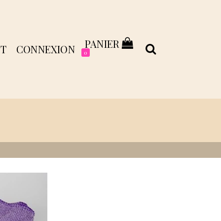
PANIER
T
CONNEXION
0