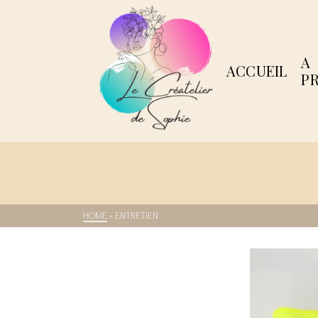
A
ACCUEIL
P
HOME
»
ENTRETIEN