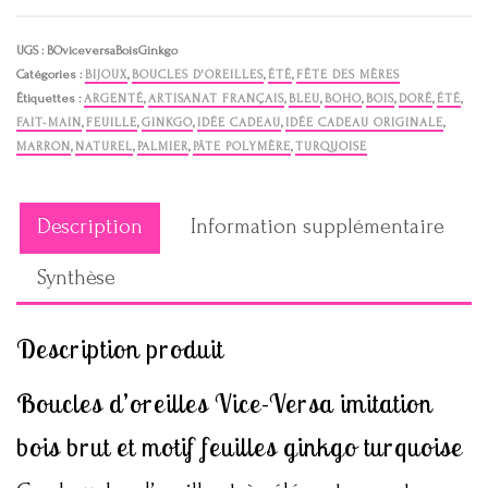
d'oreilles
Vice-
Versa
UGS :
BOviceversaBoisGinkgo
imitation
Catégories :
BIJOUX
,
BOUCLES D'OREILLES
,
ÉTÉ
,
FÊTE DES MÈRES
bois
Étiquettes :
ARGENTÉ
,
ARTISANAT FRANÇAIS
,
BLEU
,
BOHO
,
BOIS
,
DORÉ
,
ÉTÉ
,
brut
FAIT-MAIN
,
FEUILLE
,
GINKGO
,
IDÉE CADEAU
,
IDÉE CADEAU ORIGINALE
,
et
MARRON
,
NATUREL
,
PALMIER
,
PÂTE POLYMÈRE
,
TURQUOISE
motif
feuilles
ginkgo
Description
Information supplémentaire
turquoise
Synthèse
Description produit
Boucles d’oreilles Vice-Versa imitation
bois brut et motif feuilles ginkgo turquoise