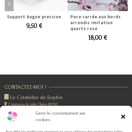
Support bague pression
Puce carrée aux bords
arrondis imitation
9,50
€
quartz rose
18,00
€
CONTACTEZ-MOI !
Le Créatelier de Sophie
2 impasse lo pilo
Claira 66530
+(33)6 19 76 12 53
Gérer le consentement aux
SUIVEZ-MOI !
cookies
Pour offrir les meilleures expériences, nous utilisons des technologies telles