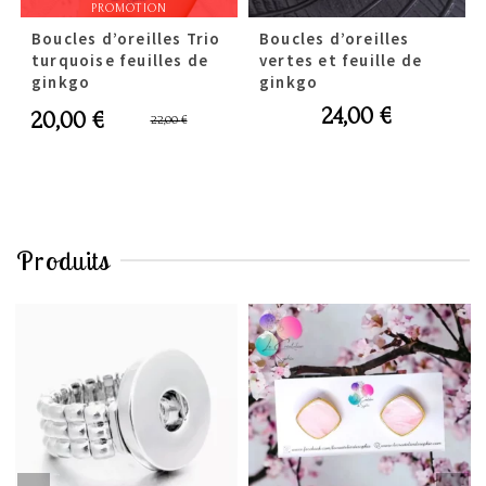
PROMOTION
Boucles d’oreilles Trio
Boucles d’oreilles
turquoise feuilles de
vertes et feuille de
ginkgo
ginkgo
Le
Le
24,00
€
20,00
€
22,00
€
prix
prix
initial
actuel
était :
est :
22,00 €.
20,00 €.
Produits