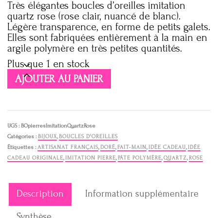
Très élégantes boucles d’oreilles imitation
quartz rose (rose clair, nuancé de blanc).
Légère transparence, en forme de petits galets.
Elles sont fabriquées entièrement à la main en
argile polymère en très petites quantités.
Plus que 1 en stock
quantité
AJOUTER AU PANIER
de
Boucles
d'oreilles
pierres
imitation
UGS :
BOpierresImitationQuartzRose
quartz
Catégories :
BIJOUX
,
BOUCLES D'OREILLES
rose
Étiquettes :
ARTISANAT FRANÇAIS
,
DORÉ
,
FAIT-MAIN
,
IDÉE CADEAU
,
IDÉE
CADEAU ORIGINALE
,
IMITATION PIERRE
,
PÂTE POLYMÈRE
,
QUARTZ
,
ROSE
Description
Information supplémentaire
Synthèse