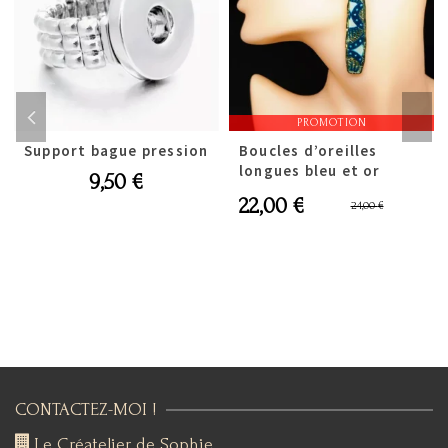
PROMOTION
Support bague pression
Boucles d’oreilles
longues bleu et or
9,50
€
Le
Le
22,00
€
24,00
€
prix
prix
initial
actuel
était :
est :
24,00 €
22,00 €
CONTACTEZ-MOI !
Le Créatelier de Sophie