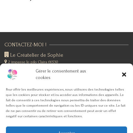
CONTACTEZ-MOI !
Le Créatelier de Sophie
2 impasse lo pilo
Claira 66530
+(33)6 19 76 12 53
Gérer le consentement aux
SUIVEZ-MOI !
cookies
Pour offrir les meilleures expériences, nous utilisons des technologies telles
que les cookies pour stocker et/ou accéder aux informations des appareils. Le
SERVICE CLIENT
fait de consentir à ces technologies nous permettra de traiter des données
telles que le comportement de navigation ou les ID uniques sur ce site. Le fait
ACCUEIL
de ne pas consentir ou de retirer son consentement peut avoir un effet
négatif sur certaines caractéristiques et fonctions.
MON COMPTE
CONDITIONS GÉNÉRALES DE VENTE