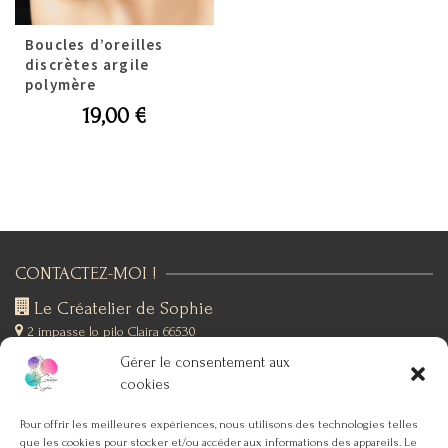
Boucles d’oreilles
discrètes argile
polymère
19,00
€
CONTACTEZ-MOI !
Le Créatelier de Sophie
2 impasse lo pilo
Claira 66530
+(33)6 19 76 12 53
Gérer le consentement aux
SUIVEZ-MOI !
cookies
Pour offrir les meilleures expériences, nous utilisons des technologies telles
que les cookies pour stocker et/ou accéder aux informations des appareils. Le