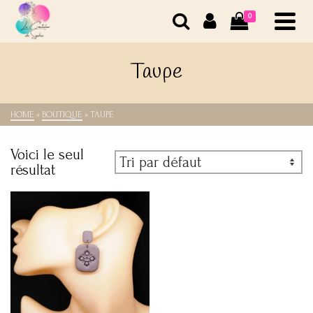
0
Taupe
HOME
»
BOUTIQUE
»
TAUPE
Voici le seul
résultat