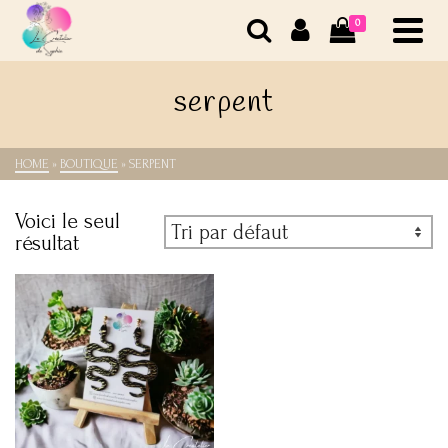
0
serpent
HOME
»
BOUTIQUE
»
SERPENT
Voici le seul
résultat