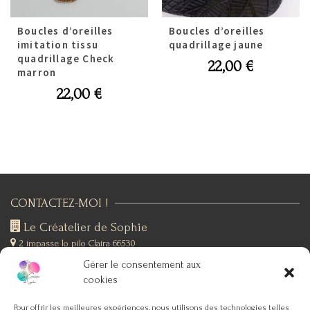
Boucles d’oreilles
Boucles d’oreilles
imitation tissu
quadrillage jaune
quadrillage Check
22,00
€
marron
22,00
€
CONTACTEZ-MOI !
Le Créatelier de Sophie
2 impasse lo pilo
Claira 66530
+(33)6 19 76 12 53
Gérer le consentement aux
SUIVEZ-MOI !
cookies
Pour offrir les meilleures expériences, nous utilisons des technologies telles