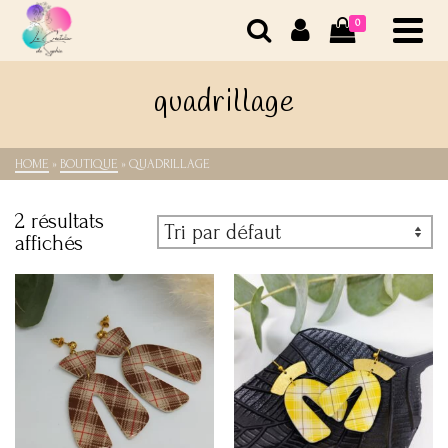
0
quadrillage
HOME
»
BOUTIQUE
»
QUADRILLAGE
2 résultats
affichés