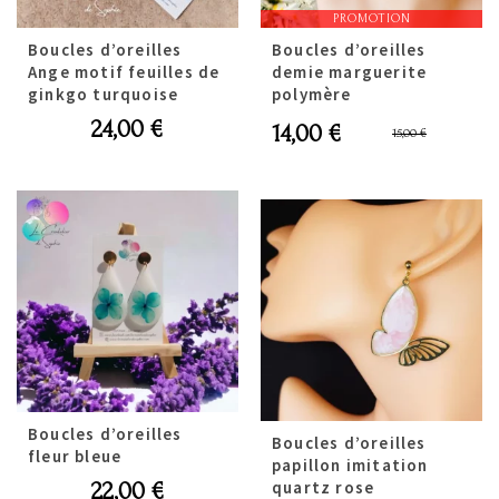
PROMOTION
Boucles d’oreilles
Boucles d’oreilles
Ange motif feuilles de
demie marguerite
ginkgo turquoise
polymère
Le
Le
24,00
€
14,00
€
15,00
€
prix
prix
initial
actuel
était :
est :
15,00 €
14,00 €
Boucles d’oreilles
Boucles d’oreilles
fleur bleue
papillon imitation
quartz rose
22,00
€