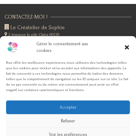
CONTACTEZ-MOI !
Le Créatelier de Sophie
2 impasse lo pilo
Claira 66530
+(33)6 19 76 12 53
Gérer le consentement aux
SUIVEZ-MOI !
cookies
Pour offrir les meilleures expériences, nous utilisons des technologies telles
que les cookies pour stocker et/ou accéder aux informations des appareils. Le
SERVICE CLIENT
fait de consentir à ces technologies nous permettra de traiter des données
telles que le comportement de navigation ou les ID uniques sur ce site. Le fait
ACCUEIL
de ne pas consentir ou de retirer son consentement peut avoir un effet
négatif sur certaines caractéristiques et fonctions.
MON COMPTE
CONDITIONS GÉNÉRALES DE VENTE
Accepter
CONTACT
Refuser
Hello ! N'hésitez pas à venir jeter un oeil de temps en temps, je mets en
Voir les préférences
ligne mes nouvelles créations régulièrement. Vous pouvez aussi me
Politique de confidentialité
Conditions Générales de Vente
Mentions légales